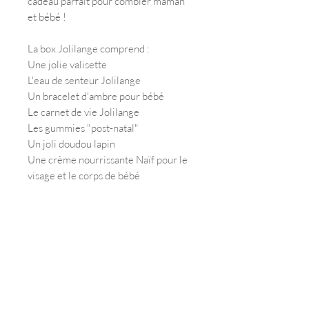
cadeau parfait pour combler maman
et bébé !
La box Jolilange comprend :
Une jolie valisette
L'eau de senteur Jolilange
Un bracelet d'ambre pour bébé
Le carnet de vie Jolilange
Les gummies "post-natal"
Un joli doudou lapin
Une crème nourrissante Naïf pour le
visage et le corps de bébé