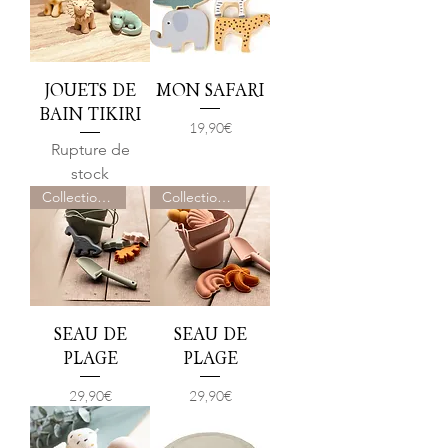
JOUETS DE
MON SAFARI
BAIN TIKIRI
Prix
19,90 €
Rupture de
stock
Collection été
Collection été
SEAU DE
SEAU DE
PLAGE
PLAGE
Prix
Prix
29,90 €
29,90 €