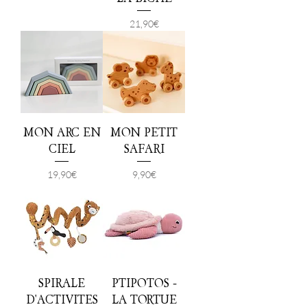
Prix
21,90 €
MON ARC EN
MON PETIT
CIEL
SAFARI
Prix
Prix
19,90 €
9,90 €
SPIRALE
PTIPOTOS -
D'ACTIVITES
LA TORTUE