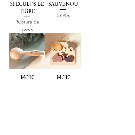
SPECULOS LE
SAUVENOU
TIGRE
Prix
39,90 €
Rupture de
stock
MON
MON
PREMIER
PREMIER
MARACA
PUZZLE
Prix
Prix
14,90 €
19,90 €