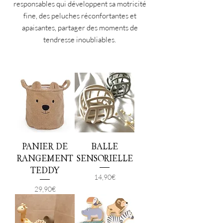
responsables qui développent sa motricité
fine, des peluches réconfortantes et
apaisantes, partager des moments de
tendresse inoubliables.
PANIER DE
BALLE
RANGEMENT
SENSORIELLE
TEDDY
Prix
14,90 €
Prix
29,90 €