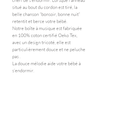
chéri de s’endormir. Lorsque l’anneau
situé au bout du cordon est tiré, la
belle chanson “bonsoir, bonne nuit”
retentit et berce votre bébé.
Notre boîte à musique est fabriquée
en 100% coton certifié Oeko Tex,
avec un design tricoté, elle est
particulièrement douce et ne peluche
pas .
La douce mélodie aide votre bébé à
s’endormir.